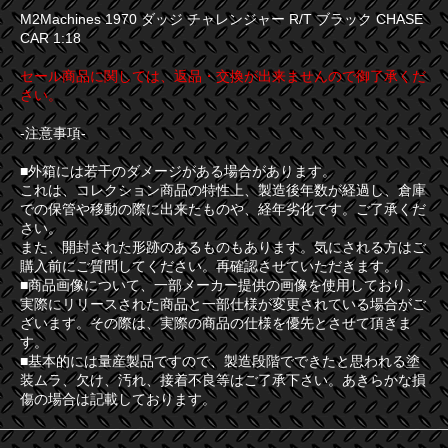
M2Machines 1970 ダッジ チャレンジャー R/T ブラック CHASE
CAR 1:18
セール商品に関しては、返品・交換が出来ませんので御了承くだ
さい。
-注意事項-
■外箱には若干のダメージがある場合があります。
これは、コレクション商品の特性上、製造後年数が経過し、倉庫
での保管や移動の際に出来たものや、経年劣化です。ご了承くだ
さい。
また、開封された形跡のあるものもあります。気にされる方はご
購入前にご質問してください。再確認させていただきます。
■商品画像について、一部メーカー提供の画像を使用しており、
実際にリリースされた商品と一部仕様が変更されている場合がご
ざいます。その際は、実際の商品の仕様を優先とさせて頂きま
す。
■基本的には量産製品ですので、製造段階でできたと思われる塗
装ムラ、欠け、汚れ、接着不良等はご了承下さい。あきらかな損
傷の場合は記載しております。