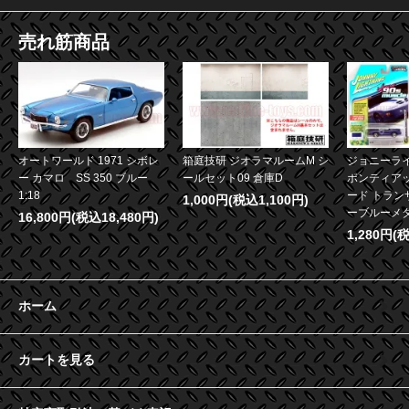
売れ筋商品
オートワールド 1971 シボレ
箱庭技研 ジオラマルームM シ
ジョニーライ
ー カマロ SS 350 ブルー
ールセット09 倉庫D
ポンティア
1:18
ード トランザ
1,000円(税込1,100円)
ーブルーメタリ
16,800円(税込18,480円)
1,280円(
ホーム
カートを見る