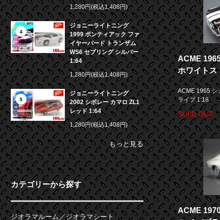
1,280円(税込1,408円)
ジョニーライトニング
4
1999 ポンティアック ファ
イヤーバード トランザム
WS6 セブリング シルバー
ACME 19
1:64
ホワイトスト
1,280円(税込1,408円)
ACME 1965
ジョニーライトニング
ライプ 1:18
5
2002 シボレー カマロ ZL1
レッド 1:64
SOLD OUT
1,280円(税込1,408円)
もっと見る
カテゴリーから探す
ACME 19
ジオラマルーム／ジオラマシート