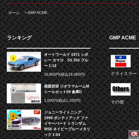
ホーム
>
GMP ACME
ランキング
GMP ACME
オートワールド 1971 シボ
1
レー カマロ SS 350 ブル
ー 1:18
クライスラー
16,800円(税込18,480円)
箱庭技研 ジオラマルームM
2
シールセット09 倉庫D
1,000円(税込1,100円)
その他
ジョニーライトニング
3
1999 ポンティアック ファ
イヤーバード トランザム
WS6 ネイビーブルーメタリ
ック 1:64