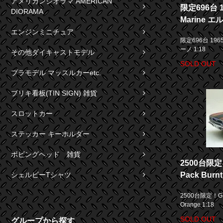
アメリカンジオラマ AMERICAN
限定696台 19
DIORAMA
Marine エ
エンジンミニチュア
限定696台 1965 
ーノ 1:18
その他ダイキャストモデル
SOLD OUT
プラモデル マッスルカーetc.
ブリキ看板(TIN SIGN) 雑貨
スロットカー
ステッカー キーホルダー
ボビングヘッド 雑貨
2500台限定
Pack Burnt
シェルビーTシャツ
2500台限定！GMP
Orange 1:18
SOLD OUT
グループから探す