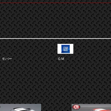
 モパー
ＧＭ