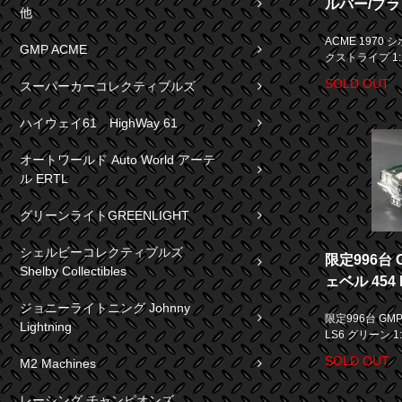
ルバー/ブラ
他
ACME 1970
GMP ACME
クストライプ 1:
SOLD OUT
スーパーカーコレクティブルズ
ハイウェイ61 HighWay 61
オートワールド Auto World アーテ
ル ERTL
グリーンライトGREENLIGHT
シェルビーコレクティブルズ
限定996台 
Shelby Collectibles
ェベル 454 
ジョニーライトニング Johnny
限定996台 GMP
Lightning
LS6 グリーン 1:
SOLD OUT
M2 Machines
レーシング チャンピオンズ