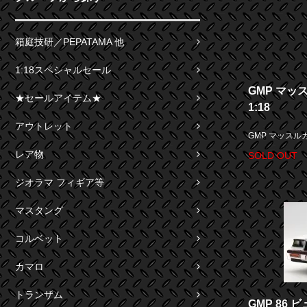
箱庭技研／PEPATAMA 他
1:18スペシャルセール
GMP マ
★セールアイテム★
1:18
アウトレット
GMP マッスル
レア物
SOLD OUT
ジオラマ フィギア等
マスタング
コルベット
カマロ
トランザム
GMP 86 ビュ