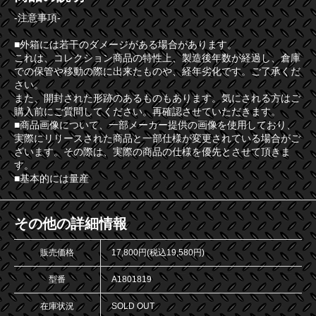
-注意事項-
■外箱には若干のダメージがある場合があります。
これは、コレクション商品の特性上、製造後年数が経過し、倉庫
での保管や移動の際に出来たものや、経年劣化です。ご了承くだ
さい。
また、開封された形跡のあるものもあります。気にされる方はご
購入前にご質問してください。再確認させていただきます。
■商品画像について、一部メーカー提供の画像を使用しており、
実際にリリースされた商品と一部仕様が変更されている場合がご
ざいます。その際は、実際の商品の仕様を優先とさせて頂きま
す。
■基本的には量産
その他の詳細情報
販売価格
17,800円(税込19,580円)
型番
A1801819
在庫状況
SOLD OUT